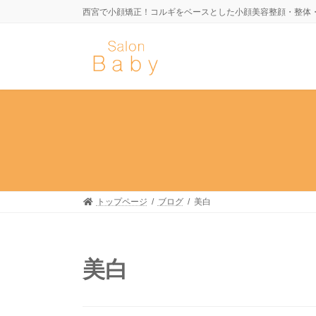
コ
ナ
西宮で小顔矯正！コルギをベースとした小顔美容整顔・整体
ン
ビ
テ
ゲ
ン
ー
ツ
シ
へ
ョ
ス
ン
キ
に
ッ
移
プ
動
トップページ
ブログ
美白
美白