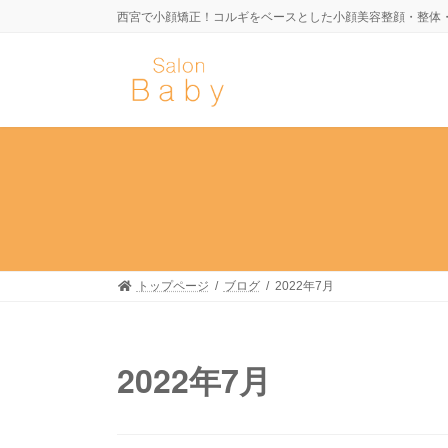
コ
ナ
西宮で小顔矯正！コルギをベースとした小顔美容整顔・整体
ン
ビ
テ
ゲ
ン
ー
ツ
シ
へ
ョ
ス
ン
キ
に
ッ
移
プ
動
トップページ
ブログ
2022年7月
2022年7月