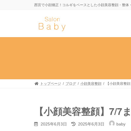
コ
ナ
西宮で小顔矯正！コルギをベースとした小顔美容整顔・整体
ン
ビ
テ
ゲ
ン
ー
ツ
シ
へ
ョ
ス
ン
キ
に
ッ
移
プ
動
トップページ
ブログ
小顔美容整顔
【小顔美容整顔】7
【小顔美容整顔】7/7まで
最
2025年6月3日
2025年6月3日
baby
終