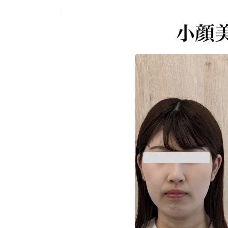
更
新
日
時
: