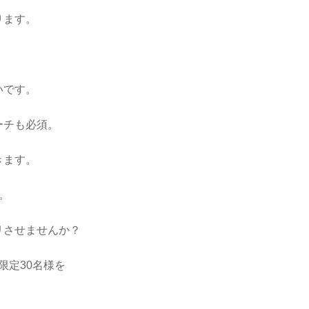
ります。
く
いです。
ーチも必須。
きます。
。
リさせませんか？
限定30名様を