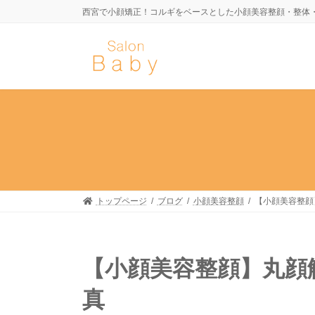
コ
ナ
西宮で小顔矯正！コルギをベースとした小顔美容整顔・整体
ン
ビ
テ
ゲ
ン
ー
ツ
シ
へ
ョ
ス
ン
キ
に
ッ
移
プ
動
トップページ
ブログ
小顔美容整顔
【小顔美容整顔
【小顔美容整顔】丸顔
真