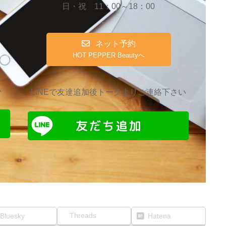
日・祝 11：00～18：00
ネット予約
HOT PEPPER Beautyへ
い
LINEで友達追加後トークよりご連絡下さい
Threads
Bluesky
Hatena